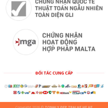
ĐỐI TÁC CUNG CẤP
Copyright 2026 ©
TONALY ĐẸP TRAI HẸ HẸ HẸ