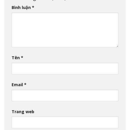
Bình luận
*
Tên
*
Email
*
Trang web