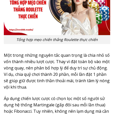
Tổng hợp mẹo chiến thắng Roulette thực chiến
Một trong những nguyên tắc quan trọng là chia nhỏ số
vốn thành nhiều lượt cược. Thay vì đặt toàn bộ vào một
vòng quay, nên phân bổ hợp lý để duy trì sự chủ động.
Ví dụ, chia quỹ chơi thành 20 phần, mỗi lần đặt 1 phần
sẽ giúp giữ được tinh thần thoải mái, tránh tâm lý nóng
vội khi thua.
Áp dụng chiến lược cược có chọn lọc một số người sử
dụng hệ thống Martingale (gấp đôi sau mỗi lần thua)
hoặc Fibonacci. Tuy nhiên, không nên lạm dụng mà cần