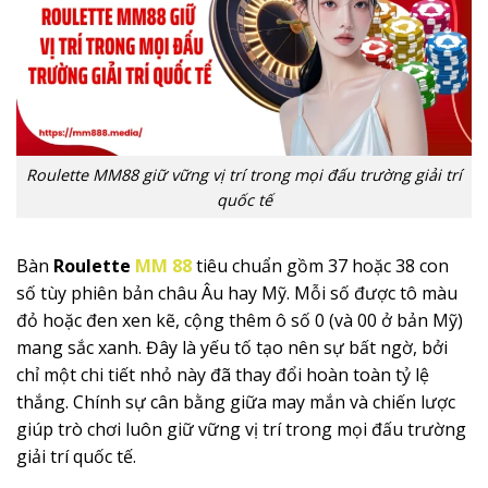
Roulette MM88 giữ vững vị trí trong mọi đấu trường giải trí
quốc tế
Bàn
Roulette
MM 88
tiêu chuẩn gồm 37 hoặc 38 con
số tùy phiên bản châu Âu hay Mỹ. Mỗi số được tô màu
đỏ hoặc đen xen kẽ, cộng thêm ô số 0 (và 00 ở bản Mỹ)
mang sắc xanh. Đây là yếu tố tạo nên sự bất ngờ, bởi
chỉ một chi tiết nhỏ này đã thay đổi hoàn toàn tỷ lệ
thắng. Chính sự cân bằng giữa may mắn và chiến lược
giúp trò chơi luôn giữ vững vị trí trong mọi đấu trường
giải trí quốc tế.