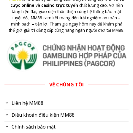
cược online
và
casino trực tuyến
chất lượng cao. Với nền
tảng hiện đại, giao diện thân thiện cùng hệ thống bảo mật
tuyệt đối, MM88 cam kết mang đến trải nghiệm an toàn –
minh bạch – tiện lợi. Tham gia ngay hôm nay để khám phá
thế giới giải trí đẳng cấp cùng hàng ngàn người chơi tại MM88.
VỀ CHÚNG TÔI
Liên hệ MM88
Điều khoản điều kiện MM88
Chính sách bảo mật