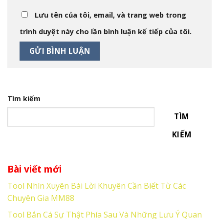
Lưu tên của tôi, email, và trang web trong
trình duyệt này cho lần bình luận kế tiếp của tôi.
Tìm kiếm
TÌM
KIẾM
Bài viết mới
Tool Nhìn Xuyên Bài Lời Khuyên Cần Biết Từ Các
Chuyên Gia MM88
Tool Bắn Cá Sự Thật Phía Sau Và Những Lưu Ý Quan