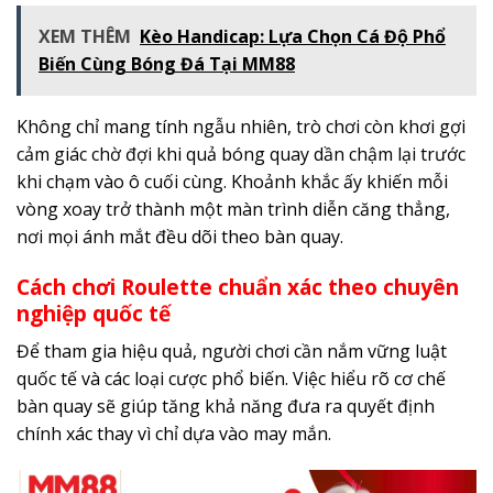
XEM THÊM
Kèo Handicap: Lựa Chọn Cá Độ Phổ
Biến Cùng Bóng Đá Tại MM88
Không chỉ mang tính ngẫu nhiên, trò chơi còn khơi gợi
cảm giác chờ đợi khi quả bóng quay dần chậm lại trước
khi chạm vào ô cuối cùng. Khoảnh khắc ấy khiến mỗi
vòng xoay trở thành một màn trình diễn căng thẳng,
nơi mọi ánh mắt đều dõi theo bàn quay.
Cách chơi Roulette chuẩn xác theo chuyên
nghiệp quốc tế
Để tham gia hiệu quả, người chơi cần nắm vững luật
quốc tế và các loại cược phổ biến. Việc hiểu rõ cơ chế
bàn quay sẽ giúp tăng khả năng đưa ra quyết định
chính xác thay vì chỉ dựa vào may mắn.