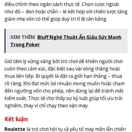
điều chỉnh theo ngân sách thực tế. Chọn cược ngoài
như đỏ – đen hoặc chẵn – lẻ kết hợp với chiến lược tăng
giảm nhẹ vốn có thể giúp duy trì tỉ lệ cân bằng.
XEM THÊM
Bluff Nghệ Thuật Ẩn Giấu Sức Mạnh
Trong Poker
Giữ tâm lý vững vàng bởi trò chơi dễ khiến người chơi
cuốn theo cảm xúc, đặc biệt sau vài vòng thắng hoặc
thua liên tiếp. Bí quyết là đặt ra giới hạn thắng – thua
rõ ràng. Khi đạt mức lợi nhuận mong muốn hoặc chạm
đến ngưỡng vốn cho phép, nên dừng lại để tránh mất
kiểm soát. Thực tế cho thấy sự kỷ luật giúp tối ưu trải
nghiệm, thay vì chỉ chạy theo vận may.
Kết luận
Roulette
là trò chơi hội tụ cả yếu tố may mắn lẫn chiến