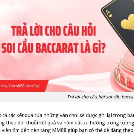
Trả lời cho câu hỏi soi cầu baccar
t cả các kết quả của những ván chơi sẽ được ghi lại trong bả
ng theo dõi chuỗi kết quả và nắm bắt xu hướng trong tương la
i viên tìm đến nền tảng MM88 giúp bạn có thể dễ dàng theo