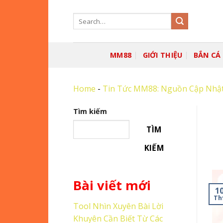
Skip
to
content
MM88
GIỚI THIỆU
BẮN CÁ
Home
-
Tin Tức MM88: Nguồn Cập Nhật
Tìm kiếm
TÌM
KIẾM
Bài viết mới
1
Th
Tool Nhìn Xuyên Bài Lời
Khuyên Cần Biết Từ Các