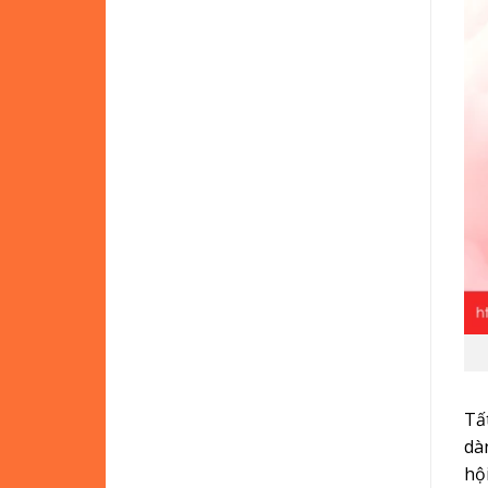
Tấ
dà
hộ