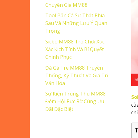
Chuyên Gia MM88
Tool Bắn Cá Sự Thật Phía
Sau Và Những Lưu Ý Quan
Trọng
Sicbo MM88 Trò Chơi Xúc
Xắc Kịch Tính Và Bí Quyết
Chinh Phục
Đá Gà Tre MM88 Truyền
Thống, Kỹ Thuật Và Giá Trị
Văn Hóa
Sự Kiện Trung Thu MM88
So
Đêm Hội Rực Rỡ Cùng Ưu
củ
Đãi Đặc Biệt
ch
T