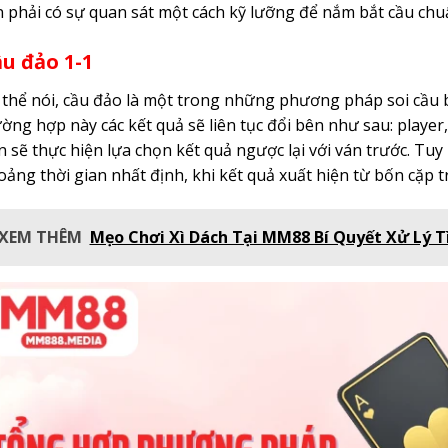
n phải có sự quan sát một cách kỹ lưỡng để nắm bắt cầu chu
u đảo 1-1
 thể nói, cầu đảo là một trong những phương pháp soi cầu 
ờng hợp này các kết quả sẽ liên tục đổi bên như sau: player
n sẽ thực hiện lựa chọn kết quả ngược lại với ván trước. Tu
ảng thời gian nhất định, khi kết quả xuất hiện từ bốn cặp t
XEM THÊM
Mẹo Chơi Xì Dách Tại MM88 Bí Quyết Xử Lý 