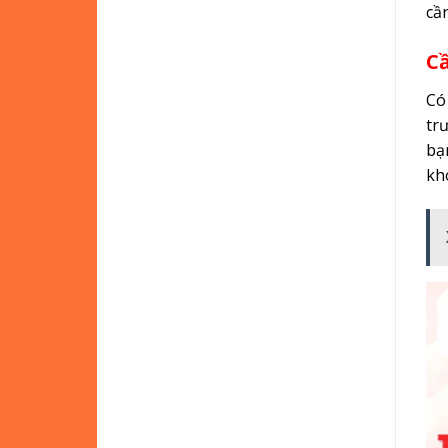
cầ
Cầ
Có
trư
bạ
kho