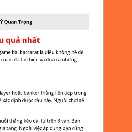
 Ý Quan Trọng
ệu quả nhất
 game bài baccarat là điều không hề dễ
lâu năm đã tìm hiểu và đưa ra những
player hoặc banker thằng liên tiếp trong
hể xác định được cầu này. Người chơi sẽ
huỗi thắng kéo dài từ trên 8 ván. Bạn
 gia tăng. Ngoài việc áp dụng bạn cũng